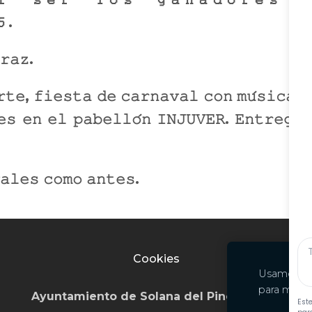
.
𝚛𝚊𝚣.
𝚝𝚎, 𝚏𝚒𝚎𝚜𝚝𝚊 𝚍𝚎 𝚌𝚊𝚛𝚗𝚊𝚟𝚊𝚕 𝚌𝚘𝚗 𝚖𝚞́𝚜𝚒𝚌𝚊 
𝚎𝚜 𝚎𝚗 𝚎𝚕 𝚙𝚊𝚋𝚎𝚕𝚕𝚘́𝚗 𝙸𝙽𝙹𝚄𝚅𝙴𝚁. 𝙴𝚗𝚝𝚛𝚎𝚐𝚊 
𝚊𝚕𝚎𝚜 𝚌𝚘𝚖𝚘 𝚊𝚗𝚝𝚎𝚜.
Cookies
Usamos coo
para mejor
Ayuntamiento de Solana del Pino
© 2
022