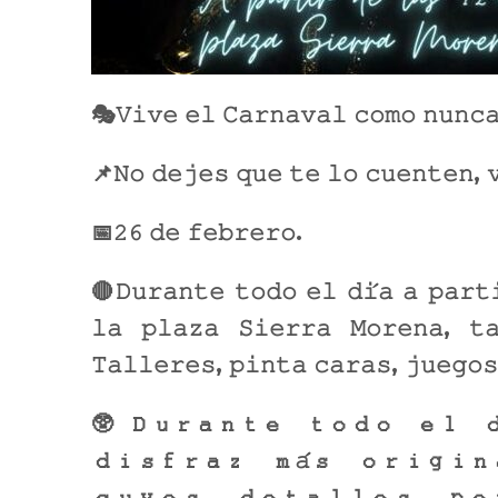
🎭𝚅𝚒𝚟𝚎 𝚎𝚕 𝙲𝚊𝚛𝚗𝚊𝚟𝚊𝚕 𝚌𝚘𝚖𝚘 𝚗𝚞𝚗𝚌
📌𝙽𝚘 𝚍𝚎𝚓𝚎𝚜 𝚚𝚞𝚎 𝚝𝚎 𝚕𝚘 𝚌𝚞𝚎𝚗𝚝𝚎𝚗, 
📅𝟸𝟼 𝚍𝚎 𝚏𝚎𝚋𝚛𝚎𝚛𝚘.
🔴𝙳𝚞𝚛𝚊𝚗𝚝𝚎 𝚝𝚘𝚍𝚘 𝚎𝚕 𝚍𝚒́𝚊 𝚊 𝚙𝚊𝚛𝚝
𝚕𝚊 𝚙𝚕𝚊𝚣𝚊 𝚂𝚒𝚎𝚛𝚛𝚊 𝙼𝚘𝚛𝚎𝚗𝚊, 𝚝𝚊
𝚃𝚊𝚕𝚕𝚎𝚛𝚎𝚜, 𝚙𝚒𝚗𝚝𝚊 𝚌𝚊𝚛𝚊𝚜, 𝚓𝚞𝚎𝚐𝚘𝚜
🥸𝙳𝚞𝚛𝚊𝚗𝚝𝚎 𝚝𝚘𝚍𝚘 𝚎𝚕 𝚍
𝚍𝚒𝚜𝚏𝚛𝚊𝚣 𝚖𝚊́𝚜 𝚘𝚛𝚒𝚐𝚒
𝚌𝚞𝚢𝚘𝚜 𝚍𝚎𝚝𝚊𝚕𝚕𝚎𝚜 𝚙