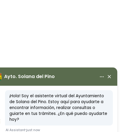
𝚎𝚗
𝚜.
𝚕
𝚘,
𝚎