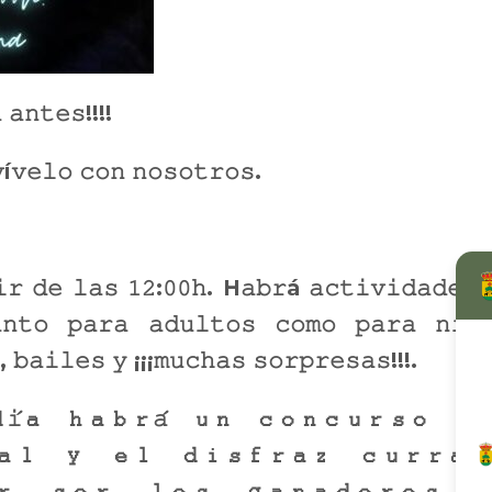
 𝚊𝚗𝚝𝚎𝚜!!!!
í𝚟𝚎𝚕𝚘 𝚌𝚘𝚗 𝚗𝚘𝚜𝚘𝚝𝚛𝚘𝚜.
𝚒𝚛 𝚍𝚎 𝚕𝚊𝚜 𝟷𝟸:𝟶𝟶𝚑. H𝚊𝚋𝚛á 𝚊𝚌𝚝𝚒𝚟𝚒𝚍𝚊𝚍𝚎𝚜 
𝚗𝚝𝚘 𝚙𝚊𝚛𝚊 𝚊𝚍𝚞𝚕𝚝𝚘𝚜 𝚌𝚘𝚖𝚘 𝚙𝚊𝚛𝚊 𝚗𝚒𝚗̃
, 𝚋𝚊𝚒𝚕𝚎𝚜 𝚢 ¡¡¡𝚖𝚞𝚌𝚑𝚊𝚜 𝚜𝚘𝚛𝚙𝚛𝚎𝚜𝚊𝚜!!!.
́𝚊 𝚑𝚊𝚋𝚛𝚊́ 𝚞𝚗 𝚌𝚘𝚗𝚌𝚞𝚛𝚜𝚘 𝚍
𝚊𝚕 𝚢 𝚎𝚕 𝚍𝚒𝚜𝚏𝚛𝚊𝚣 𝚌𝚞𝚛𝚛𝚊𝚍
𝚛 𝚜𝚎𝚛 𝚕𝚘𝚜 𝚐𝚊𝚗𝚊𝚍𝚘𝚛𝚎𝚜 