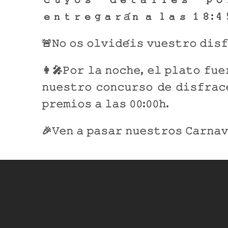
𝚎𝚗𝚝𝚛𝚎𝚐𝚊𝚛𝚊́𝚗 𝚊 𝚕𝚊𝚜 𝟷𝟾:𝟺
🚨𝙽𝚘 𝚘𝚜 𝚘𝚕𝚟𝚒𝚍𝚎́𝚒𝚜 𝚟𝚞𝚎𝚜𝚝𝚛𝚘 𝚍𝚒𝚜𝚏
👩🎤𝙿𝚘𝚛 𝚕𝚊 𝚗𝚘𝚌𝚑𝚎, 𝚎𝚕 𝚙𝚕𝚊𝚝𝚘 𝚏𝚞𝚎
𝚗𝚞𝚎𝚜𝚝𝚛𝚘 𝚌𝚘𝚗𝚌𝚞𝚛𝚜𝚘 𝚍𝚎 𝚍𝚒𝚜𝚏𝚛𝚊𝚌
𝚙𝚛𝚎𝚖𝚒𝚘𝚜 𝚊 𝚕𝚊𝚜 𝟶𝟶:𝟶𝟶𝚑.
🎉𝚅𝚎𝚗 𝚊 𝚙𝚊𝚜𝚊𝚛 𝚗𝚞𝚎𝚜𝚝𝚛𝚘𝚜 𝙲𝚊𝚛𝚗𝚊𝚟