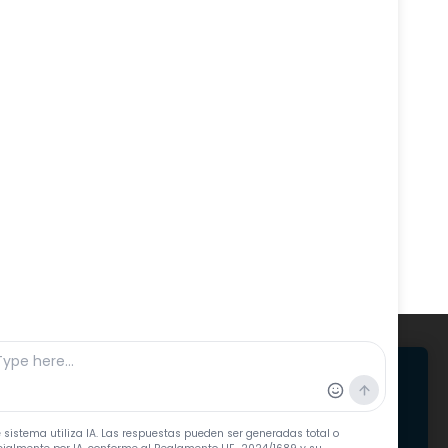
 𝚢
𝚍𝚎
kies para ofrecer servicios, con fines comerciales y
ar tu experiencia.
Personalizar